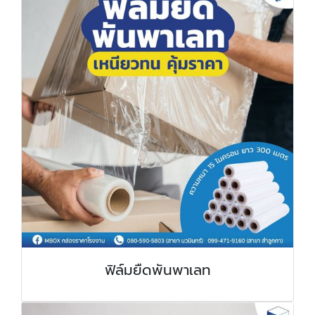
ฟิล์มยืดพันพาเลท